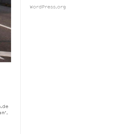
WordPress.org
n.de
m’.