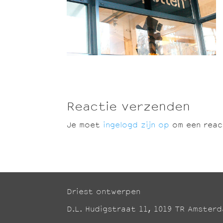
Reactie verzenden
Je moet
ingelogd zijn op
om een react
Driest ontwerpen
D.L. Hudigstraat 11, 1019 TR Amster