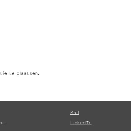
ie te plaatsen.
Mail
dam
LinkedIn