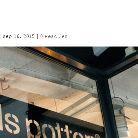
|
sep 16, 2015
|
0 Reacties