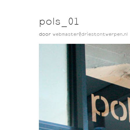
pols_01
door
webmaster@driestontwerpen.nl