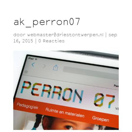
ak_perron07
door
webmaster@driestontwerpen.nl
|
sep
16, 2015
|
0 Reacties