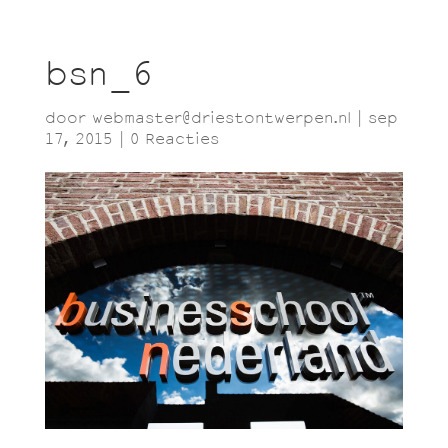
bsn_6
door
webmaster@driestontwerpen.nl
|
sep
17, 2015
|
0 Reacties