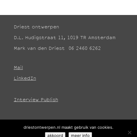
Driest ontwerpen
D.L. Hudigstraat 11, 1019 TR Amsterdam
Mark van den Driest 06 2460 6262
Mail
LinkedIn
Interview Publish
driestontwerpen.nl maakt gebruik van cookies.
akkoord
meer info
© DRIEST ONTWERPEN