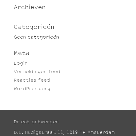
Archieven
Categorieën
Geen categorieën
Meta
Login
Vermeldingen feed
Reacties feed
WordPress.org
Driest ontwerpen
D.L. Hudigstraat 11, 1019 TR Amsterdam