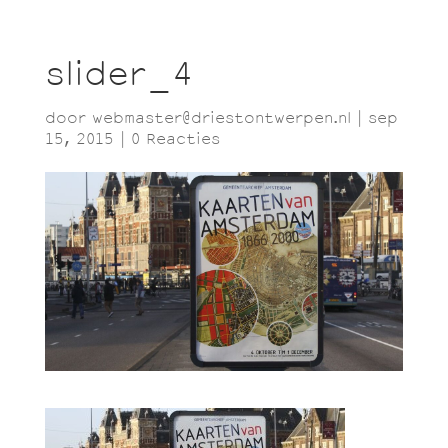
slider_4
door
webmaster@driestontwerpen.nl
|
sep
15, 2015
|
0 Reacties