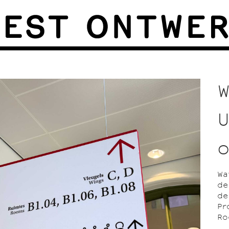
W
U
o
Wa
de
de
Pr
Ro