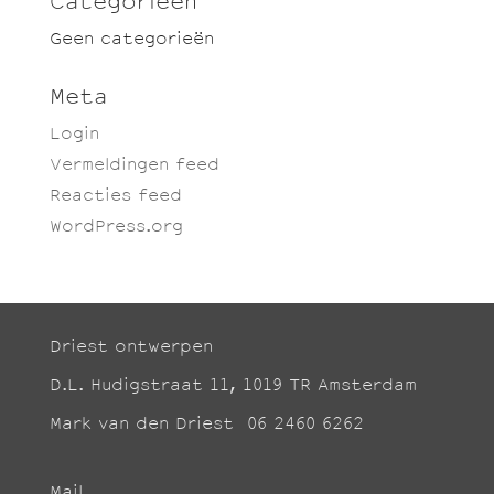
Categorieën
Geen categorieën
Meta
Login
Vermeldingen feed
Reacties feed
WordPress.org
Driest ontwerpen
D.L. Hudigstraat 11, 1019 TR Amsterdam
Mark van den Driest 06 2460 6262
Mail