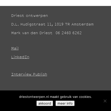
Driest ontwerpen
D.L. Hudigstraat 11, 1019 TR Amsterdam
Mark van den Driest 06 2460 6262
Mail
LinkedIn
Interview Publish
driestontwerpen.nl maakt gebruik van cookies.
akkoord
meer info
© DRIEST ONTWERPEN